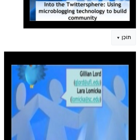
תוֹכֶן