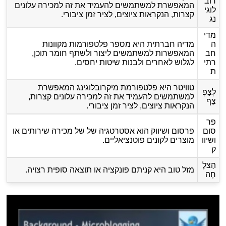
רוב
המאפשרת למשתמשים להעמיד את זה למכירה עלונים
לוגי
קצרות, הנקראות ציוצים, לציר זמן ציבורי.
נג
מדי
ה
מדיה חברתית היא מספר פלטפורמות מקוונות
חב
המאפשרות למשתמשים ליצור ולשתף חומר תוכן,
רתי
לגלוש לאחרים ולבנות שיטות יחסים.
ת
טוויטר היא פלטפורמת מיקרובלוגינג המאפשרת
לְצַפְ
למשתמשים להעמיד את זה למכירה עלונים קצרות,
צֵף
הנקראות ציוצים, לציר זמן ציבורי.
פר
סום
פרסום ושיווק הוא אסטרטגיה של של מכירה שירותים או
ושיוו
מוצרים לקונים פוטנציאליים.
ק
הַצלָ
מזל טוב היא קניתם פונקציה או תוצאה סופית רצויה.
חָה