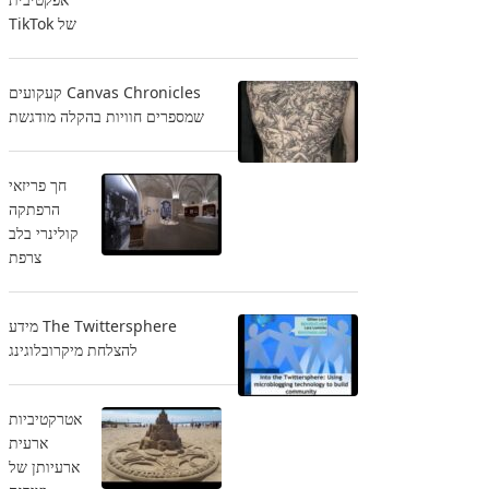
של TikTok
Canvas Chronicles קעקועים
שמספרים חוויות בהקלה מודגשת
חך פריזאי
הרפתקה
קולינרי בלב
צרפת
The Twittersphere מידע
להצלחת מיקרובלוגינג
אטרקטיביות
ארעית
ארעיותן של