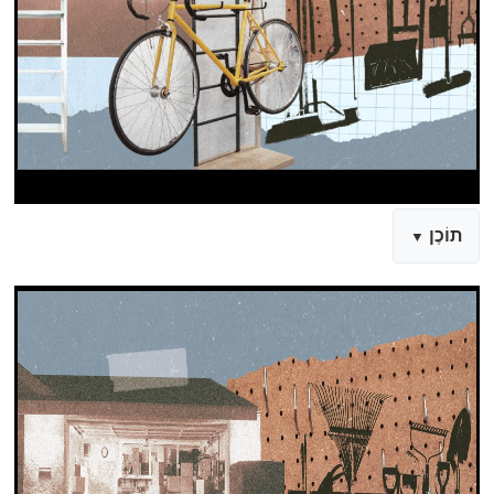
תוֹכֶן