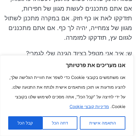
אם אתם מתכננים לעשות מגוון של חפירות,
תזדקקו לאת או כף חזק. אם במקרה מתכנן לשתול
מגוון של צמחייה, יהיה לך כף. אם אתם מתכננים
לגזום עץ, תזדקקו למזמרה.
ש: איך אני מטפל בציוד הגינה שלי לגמרי?
אנו מעריכים את פרטיותך
ת: כדי להתמודד עם בציוד הגינה האינדיבידואלי
אנו משתמשים בקובצי Cookie כדי לשפר את חוויית הגלישה שלך,
שלך, עליך לשטוף אותו לאחר כל נהיגה ולאחסן
להציג מודעות או תוכן מותאמים אישית ולנתח את התנועה שלנו.
אותו במקומו יבש. רווחי יכול אפילו לשמן ציוד
על ידי לחיצה על "קבל הכל", אתה מסכים לשימוש שלנו בקובצי
מתכתיים ללא הרף כדי לעצור מהם להחליד.
Cookie.
מדיניות קובצי Cookie
ש: מהם מרובה עצות הגנה לשמש בציוד לגינה?
התאמה אישית
דחה הכל
קבל הכל
ת: בעת נהיגה בציוד מדשאה, עליך כל הזמן ללבוש