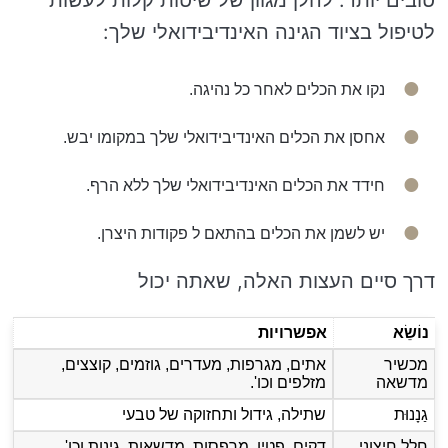
טובים יותר. להלן מגוון של שיטות קלות לעשות
לטיפול בציוד הגינה האינדיבידואלי שלך:
נקו את הכלים לאחר כל נהיגה.
אחסן את הכלים האינדיבידואלי שלך במקומו יבש.
חידד את הכלים האינדיבידואלי שלך ללא הרף.
יש לשמן את הכלים בהתאם ל פקודות היצרן.
דרך סיים העצות האלה, שאתה יכול
נוֹשֵׂא
אפשרויות
מכשיר
אתים, מגרפות, מעדרים, גוזמים, קוצצים,
מדשאה
מזלפים וכו'.
גַנָנוּת
שתילה, גידול ותחזוקה של טבעי
חלל חיצוני
דקים, פטיו, מרפסות, מדשאות, גינות וכו'.