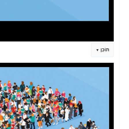
תוֹכֶן