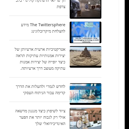
חך פריזאי הרפתקה קולינרי בלב
צרפת
The Twittersphere מידע
להצלחת מיקרובלוגינג
אטרקטיביות ארעית ארעיותן של
יצירות אמנותיות עתיקות תראה
כיצד יופייה של יצירות אמנות
עתיקה מעוצב דרך ארעיותה.
לחדש לגמרי ולהעלות את הדרך
קדימה עבור הניתוח העסקי
ציוד לשיפוץ כיצד מנגנון מדשאה
אולי רק לגבוה יותר את הפער
האינדיבידואלי שלך