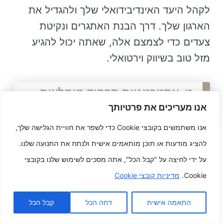
לקהל היעד האינדיבידואלי שלך ולהגדיל את
הארגון שלך. דרך הבנת האתגרים ונקיטת
צעדים כדי לצמצם אלה, שאתה יכול להגיע
מזל טוב בשיווק וירטואלי.
ט. אסטרטגיות תפקיד מומלצות
לשיווק וירטואלי
אנו מעריכים את פרטיותך
אנו משתמשים בקובצי Cookie כדי לשפר את חוויית הגלישה שלך,
הנה יותר מאחד אסטרטגיות תפקיד מומלצות
להציג מודעות או תוכן מותאמים אישית ולנתח את התנועה שלנו.
לשיווק וירטואלי:
על ידי לחיצה על "קבל הכל", אתה מסכים לשימוש שלנו בקובצי
Cookie.
מדיניות קובצי Cookie
הגדר מטרות ויעדים ברורים לקמפיינים השיווקיים
הדיגיטליים האינדיבידואלי שלך.
התאמה אישית
דחה הכל
קבל הכל
צור יומן חומר תוכן והיצמד אליו.