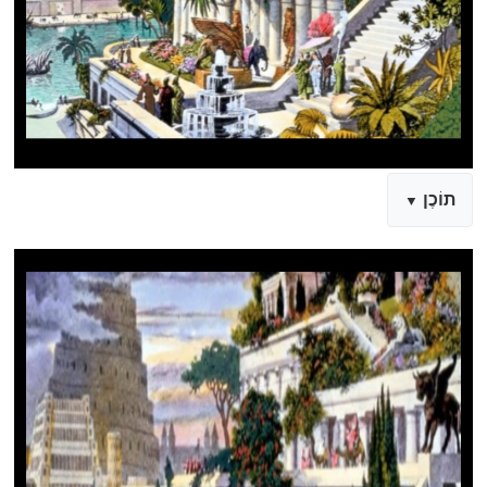
תוֹכֶן