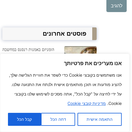
פוסטים אחרונים
הומניזם באמנות רנסנס במחשבה
ובביטוי
אנו מעריכים את פרטיותך
מעבר
אנו משתמשים בקובצי Cookie כדי לשפר את חוויית הגלישה שלך,
להאטס 7
להציג מודעות או תוכן מותאמים אישית ולנתח את התנועה שלנו.
שיטות
למעורבות
על ידי לחיצה על "קבל הכל", אתה מסכים לשימוש שלנו בקובצי
אפקטיבית
Cookie.
מדיניות קובצי Cookie
של TikTok
התאמה אישית
דחה הכל
קבל הכל
Canvas Chronicles קעקועים
שמספרים חוויות בהקלה מודגשת