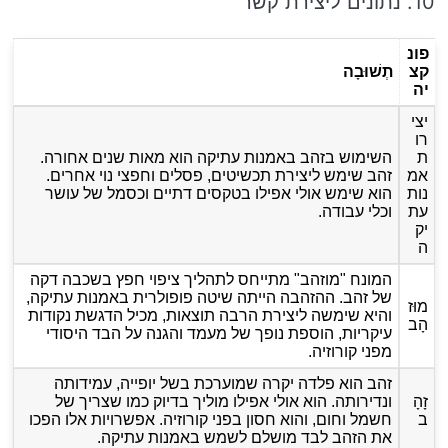
10. נתונים ליצירת קשר
פונ
קצ
תְשׁוּבָה
יה
יצי
רו
ת
השימוש בזהב באמנות עתיקה הוא מאות שנים אחורה.
אמ
זהב שימש ליצירת תכשיטים, פסלים וחפצי נוי אחרים.
נות
הוא שימש אולי אפילו בטקסים דתיים וכסמל של עושר
עת
וכלי עבודה.
יק
ה
המונח "מוזהב" מתייחס לתהליך ציפוי חפץ בשכבה דקה
של זהב. ההזהבה הייתה שיטה פופולרית באמנות עתיקה,
מוּז
והיא שימשה ליצירת הרבה תוצאות, מכיל הדגשת נקודות
הָב
עיקריות, הוספת נופך של מעמד והגנה על הבד היסודי
מפני קורוזיה.
זהב הוא פלדה יקרה שמוערכת בשל יופייה, עמידותה
זָהָ
ונדירותה. הוא אולי אפילו מוליך בדיוק כמו שצריך של
ב
חשמל וחום, והוא חסון בפני קורוזיה. אפשרויות אלו הפכו
את הזהב לבד מושלם לשמש באמנות עתיקה.