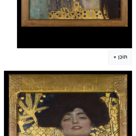
תוֹכֶן