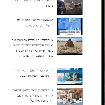
חך פריזאי הרפתקה קולינרי בלב
צרפת
The Twittersphere מידע
להצלחת מיקרובלוגינג
אטרקטיביות ארעית ארעיותן של
יצירות אמנותיות עתיקות תראה
כיצד יופייה של יצירות אמנות
עתיקה מעוצב דרך ארעיותה.
לחדש לגמרי ולהעלות את הדרך
קדימה עבור הניתוח העסקי
ציוד לשיפוץ כיצד מנגנון מדשאה
אולי רק לגבוה יותר את הפער
האינדיבידואלי שלך