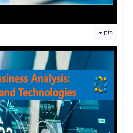
תוֹכֶן