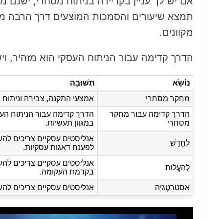
אם יש לך עניין בקריירה בניתוח מסחרי, ישנם מ
תמצא שיעורים והסמכות המוצעים דרך הרבה מאוד
מקוונים.
הדרך קדימה עבור הניתוח העסקי הוא מזהיר, ויש
נוֹשֵׂא
תְשׁוּבָה
מחקר מסחרי
אמצעי התקנה, צבירה וניתוח 
הדרך קדימה עבור מחקר
הדרך קדימה עבור הניתוח העסק
מסחרי
במגוון תעשיות.
אנליסטים עסקיים צריכים לה
לְחַדֵשׁ
לפענח דאגות עסקיות.
אנליסטים עסקיים צריכים להש
לְהַעֲלוֹת
בקדמת העקומה.
אִסטרָטֶגִיָה
אנליסטים עסקיים צריכים להש