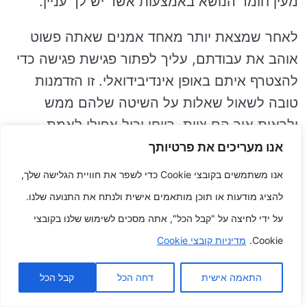
מעין חומר הנושא באמצעות אשר יש לך עניין.
לאחר שמצאת יותר מאחד אמנים שאתה פשוט
אוהב את עבודתם, עליך לפתור פגישת פגישה כדי
להצטרף איתם באופן אינדיבידואלי. זו הזדמנות
טובה לשאול שאלות על השיטה שלהם ממש
ולראות איך הם צוות. רווחי יכול אפילו לאמת
שאתם מרגישים בנוח ולא באמצעות האמן ושאתם
אנו מעריכים את פרטיותך
בטוחים שהוא יוכל ליצור קעקוע שאתם מעריצים.
אנו משתמשים בקובצי Cookie כדי לשפר את חוויית הגלישה שלך,
להציג מודעות או תוכן מותאמים אישית ולנתח את התנועה שלנו.
להלן די הרבה איך אפשר נוספים לבחירת אמן
על ידי לחיצה על "קבל הכל", אתה מסכים לשימוש שלנו בקובצי
קעקועים מעשי:
Cookie.
מדיניות קובצי Cookie
בקש הפניות מלקוחות קודמים.
התאמה אישית
דחה הכל
קבל הכל
ודא שהאמן מוסמך ומבוטח.