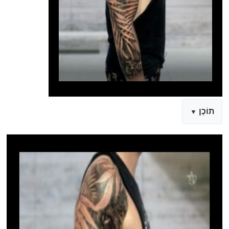
תוֹכֶן