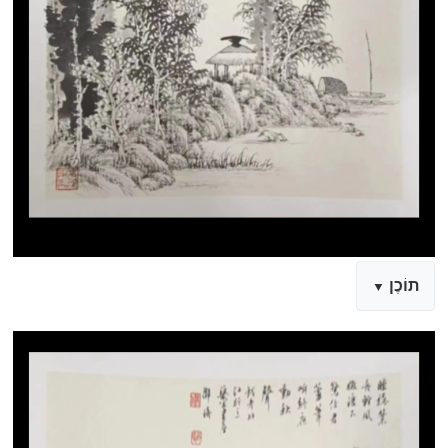
תוֹכֶן